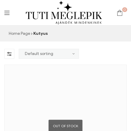
0
The
Home Page
Kutyus
Prestige
Box
OUT OF STOCK