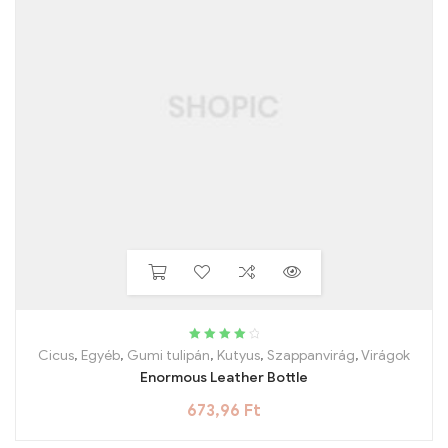
Rated
4.25
Cicus
,
Egyéb
,
Gumi tulipán
,
Kutyus
,
Szappanvirág
,
Virágok
out of 5
Enormous Leather Bottle
673,96
Ft