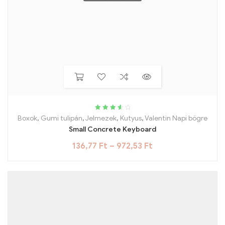
Rated
3.75
Boxok
,
Gumi tulipán
,
Jelmezek
,
Kutyus
,
Valentin Napi bögre
out of 5
Small Concrete Keyboard
136,77
Ft
–
972,53
Ft