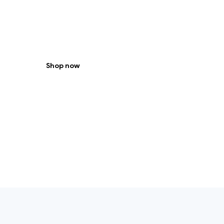
Válassz termékeink közül!
Shop now