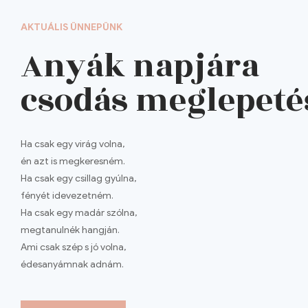
AKTUÁLIS ÜNNEPÜNK
Anyák napjára
csodás meglepeté
Ha csak egy virág volna,
én azt is megkeresném.
Ha csak egy csillag gyúlna,
fényét idevezetném.
Ha csak egy madár szólna,
megtanulnék hangján.
Ami csak szép s jó volna,
édesanyámnak adnám.