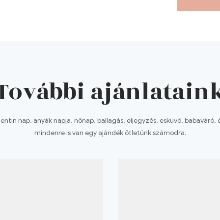
További ajánlatain
lentin nap, anyák napja, nőnap, ballagás, eljegyzés, esküvő, babaváró, 
mindenre is van egy ajándék ötletünk számodra.