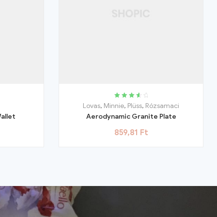
Rated
3.75
Lovas
,
Minnie
,
Plüss
,
Rózsamaci
out of 5
allet
Aerodynamic Granite Plate
859,81
Ft