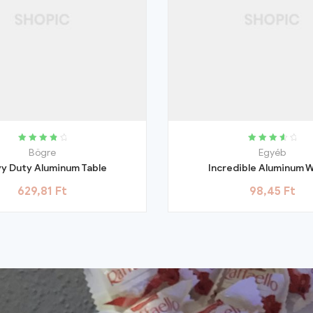
Rated
4.00
Rated
3.75
Bögre
Egyéb
out of 5
out of 5
y Duty Aluminum Table
Incredible Aluminum W
629,81
Ft
98,45
Ft