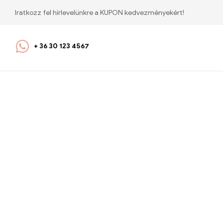
Iratkozz fel hírlevelünkre a KUPON kedvezményekért!
+ 36 30 123 4567
Anyák nap
Ajádékok