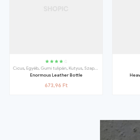
Rated
4.25
Cicus
,
Egyéb
,
Gumi tulipán
,
Kutyus
,
Szappanvirág
,
Virágok
out of 5
Enormous Leather Bottle
Heav
673,96
Ft