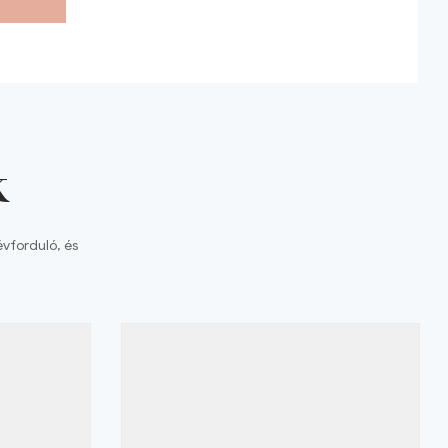
k
évforduló, és