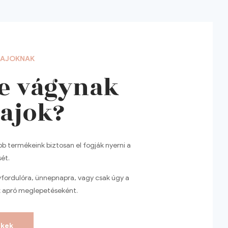
SAJOKNAK
e vágynak
sajok?
 termékeink biztosan el fogják nyerni a
ét.
vfordulóra, ünnepnapra, vagy csak úgy a
 apró meglepetéseként.
kek