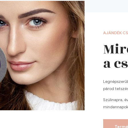
AJÁNDÉK C
Mir
a c
Legnépszerűbb
párod tetszés
Szülinapra, é
mindennapok
Termé