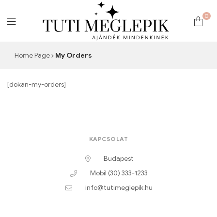
0
The
Home Page
My Orders
Prestige
[dokan-my-orders]
Box
KAPCSOLAT
Budapest
Mobil (30) 333-1233
info@tutimeglepik.hu